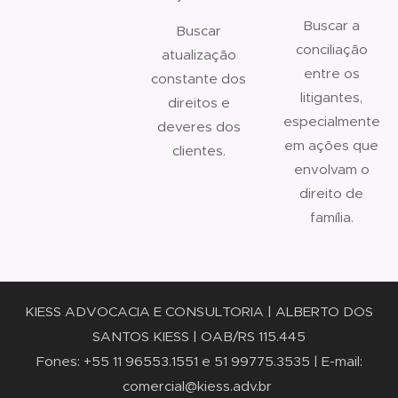
Buscar a
Buscar
conciliação
atualização
entre os
constante dos
litigantes,
direitos e
especialmente
deveres dos
em ações que
clientes.
envolvam o
direito de
família.
KIESS ADVOCACIA E
CONSULTORIA |
ALBERTO DOS
SANTOS KIESS | OAB/RS 115.445
Fones: +55 11 96553.1551 e 51 99775.3535 | E-mail:
comercial@kiess.adv.br